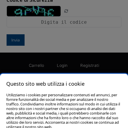
Invia
Carrello
Login
Registrati
Password dimenticata?
Termini e condizioni
Questo sito web utilizza i cookie
Utilizziamo i cookies per personalizzare contenuti ed annunci, per
fornire funzionalità dei social media e per analizzare il nostro
traffico. Condividiamo inoltre informazioni sul modo in cui utilizza il
nostro sito con i nostri partner che si occupano di analisi dei dati
Foresi Srl - Via Piero Gobetti, 110 - Zona Ind.le A,
web, pubblicità e social media, i quali potrebbero combinarle con
62012 Civitanova Marche (MC) P.I. 01693510438
altre informazioni che ha fornito loro o che hanno raccolto dal suo
utilizzo dei loro servizi. Acconsenta ai nostri cookies se continua ad
Cookie policy
-
Privacy Policy
utilizzare il nostro sito web.