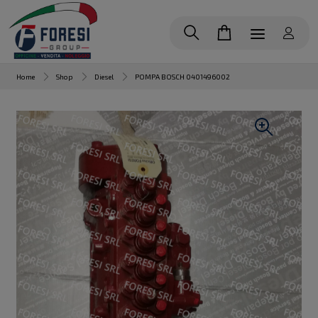
Home
Shop
Diesel
POMPA BOSCH 0401496002