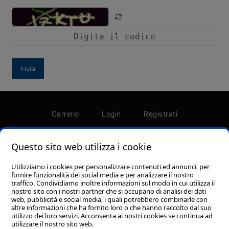
Invia
Carrello
Login
Registrati
Password dimenticata?
Termini e condizioni
Questo sito web utilizza i cookie
Utilizziamo i cookies per personalizzare contenuti ed annunci, per
fornire funzionalità dei social media e per analizzare il nostro
traffico. Condividiamo inoltre informazioni sul modo in cui utilizza il
nostro sito con i nostri partner che si occupano di analisi dei dati
Foresi Srl - Via Piero Gobetti, 110 - Zona Ind.le A,
web, pubblicità e social media, i quali potrebbero combinarle con
62012 Civitanova Marche (MC) P.I. 01693510438
altre informazioni che ha fornito loro o che hanno raccolto dal suo
utilizzo dei loro servizi. Acconsenta ai nostri cookies se continua ad
Cookie policy
-
Privacy Policy
utilizzare il nostro sito web.