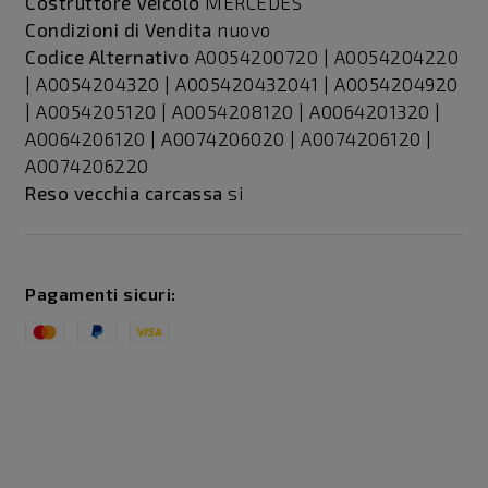
Costruttore Veicolo
MERCEDES
Condizioni di Vendita
nuovo
Codice Alternativo
A0054200720 | A0054204220
| A0054204320 | A005420432041 | A0054204920
| A0054205120 | A0054208120 | A0064201320 |
A0064206120 | A0074206020 | A0074206120 |
A0074206220
Reso vecchia carcassa
si
Pagamenti sicuri: