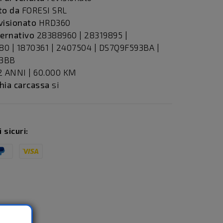
to da
FORESI SRL
visionato
HRD360
ternativo
28388960 | 28319895 |
0 | 1870361 | 2407504 | DS7Q9F593BA |
93BB
 ANNI | 60.000 KM
hia carcassa
si
sicuri: