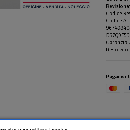
Revisiona
Codice Re
Codice Al
967498408
DS7Q9F5
Garanzia
2
Reso vecc
Pagamenti 
to sito web utilizza i cookie