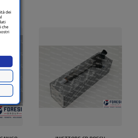
ità dei
ul
dati
i che
nostri