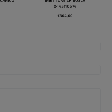
CCANICO
INIETTORE CR BOSCH
0445110674
€304,00