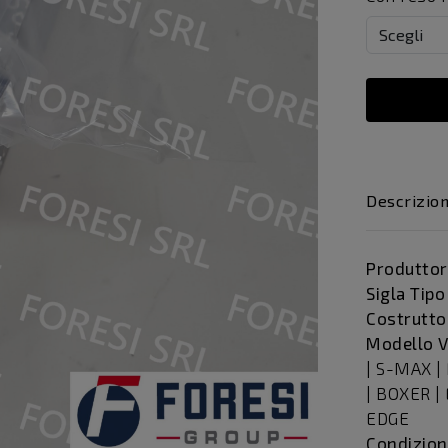
Descrizio
Produttor
Sigla Tipo
Costrutto
Modello V
| S-MAX |
| BOXER | 
EDGE
Condizion