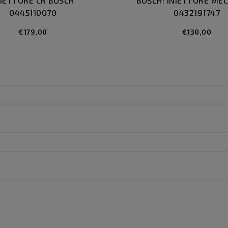
NIETTORE CR BOSCH
BOSCH: INIETTORE ME
0445110070
0432191747
€179,00
€130,00