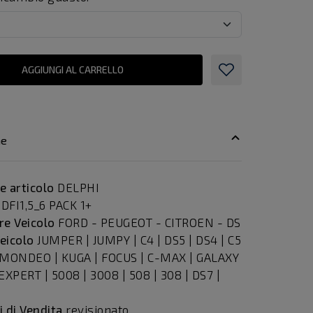
AGGIUNGI AL CARRELLO
ne
e articolo
DELPHI
DFI1,5_6 PACK 1+
re Veicolo
FORD - PEUGEOT - CITROEN - DS
eicolo
JUMPER | JUMPY | C4 | DS5 | DS4 | C5
 MONDEO | KUGA | FOCUS | C-MAX | GALAXY
EXPERT | 5008 | 3008 | 508 | 308 | DS7 |
i di Vendita
revisionato