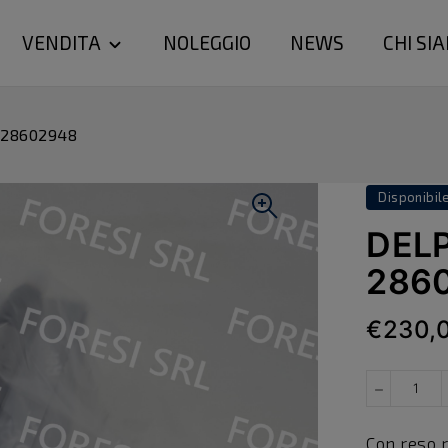
VENDITA
NOLEGGIO
NEWS
CHI SI
 28602948
Disponibil
DELP
286
€230,
Con reso 