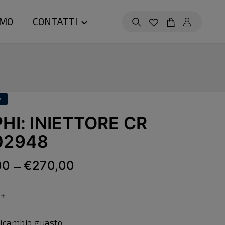
AMO
CONTATTI
e
HI: INIETTORE CR
02948
00
€270,00
—
ricambio guasto: