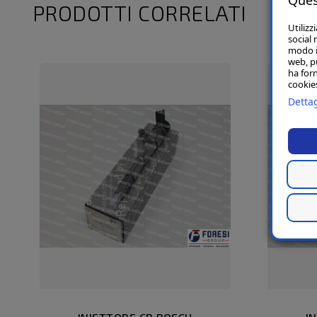
PRODOTTI CORRELATI
Utilizz
social 
modo in
web, p
ha forn
cookies
Dettag